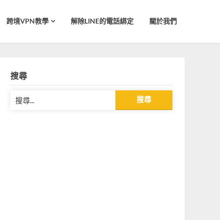
跨境VPN教學
解除LINE的電話綁定
關於我們
搜尋
搜
尋
關
鍵
字: