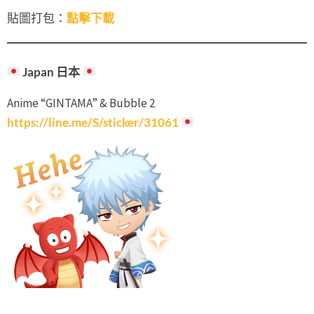
貼圖打包：
點擊下載
Japan 日本
Anime “GINTAMA” & Bubble 2
https://line.me/S/sticker/31061