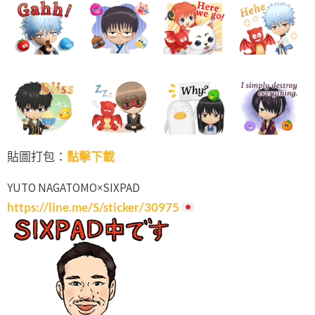
貼圖打包：
點擊下載
YUTO NAGATOMO×SIXPAD
https://line.me/S/sticker/30975