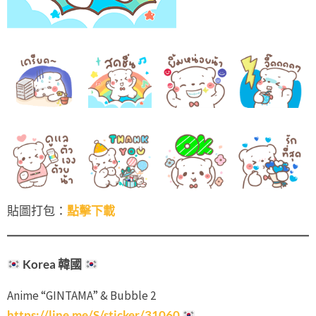
貼圖打包：
點擊下載
Korea 韓國
Anime “GINTAMA” & Bubble 2
https://line.me/S/sticker/31060