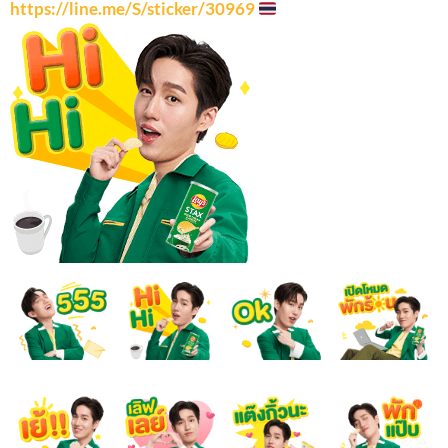
https://line.me/S/sticker/30969