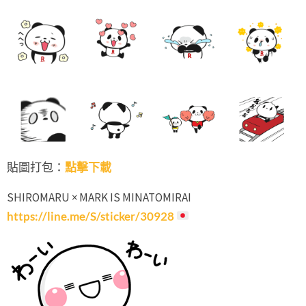
貼圖打包：
點擊下載
SHIROMARU × MARK IS MINATOMIRAI
https://line.me/S/sticker/30928