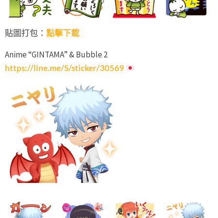
貼圖打包：
點擊下載
Anime “GINTAMA” & Bubble 2
https://line.me/S/sticker/30569