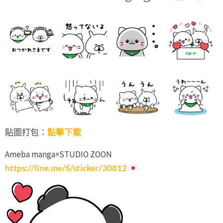
貼圖打包：
點擊下載
Ameba manga×STUDIO ZOON
https://line.me/S/sticker/30812