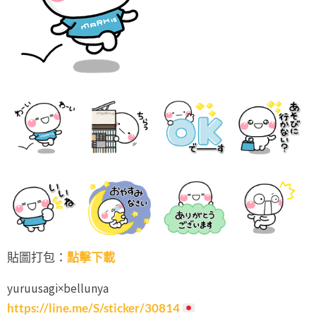
貼圖打包：
點擊下載
yuruusagi×bellunya
https://line.me/S/sticker/30814