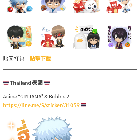
貼圖打包：
點擊下載
Thailand 泰國
Anime “GINTAMA” & Bubble 2
https://line.me/S/sticker/31059