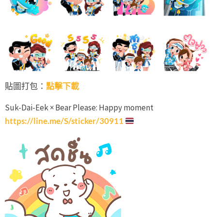
貼圖打包：
點擊下載
Suk-Dai-Eek × Bear Please: Happy moment
https://line.me/S/sticker/30911