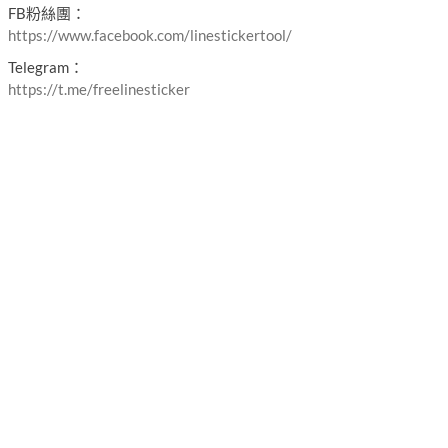
FB粉絲團：
https://www.facebook.com/linestickertool/
Telegram：
https://t.me/freelinesticker