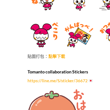
貼圖打包：
點擊下載
Tomanto collaboration Stickers
https://line.me/S/sticker/36672