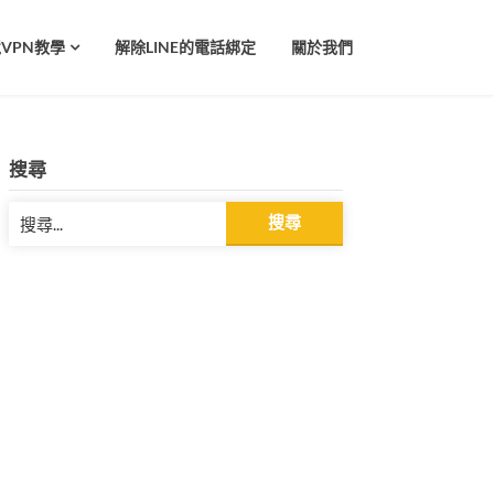
VPN教學
解除LINE的電話綁定
關於我們
搜尋
搜
尋
關
鍵
字: